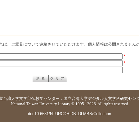
れば、ご意見について連絡させていただけます。個人情報は公開されません
*
*
立台湾大学
文学部仏教学センター
．
国立台湾大学デジタル人文学科研究セン
National Taiwan University Library © 1995 - 2026. All rights reserved
doi:10.6681/NTURCDH.DB_DLMBS/Collection