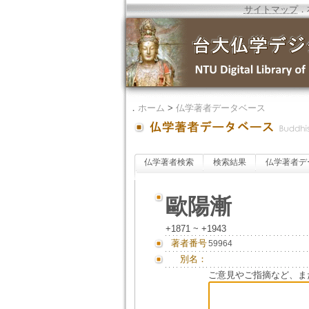
サイトマップ
．
．
ホーム
>
仏学著者データベース
仏学著者検索
検索結果
仏学著者デ
歐陽漸
+1871 ~ +1943
著者番号
59964
別名：
ご意見やご指摘など、ま