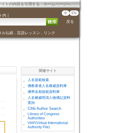
サイトの内容を引用する
．
ホームページへ
中
EN
ト内
｜
戻る
タル仏経
言語レッスン
リンク
．
．
関連サイト
。
人名規範檢索
。
佛教著者人名權威資料庫
。
佛學名相規範資料庫
。
人名權威明清人物傳記資料
查詢
。
CiNii Author Search
Library of Congress
。
Authorities
VIAF(Virtual International
。
Authority File)