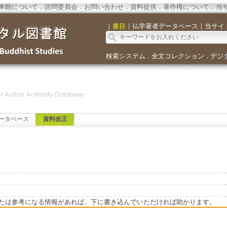
本館について
．
諮問委員会
．
お問い合わせ
．
資料提供
．
著作権について
．
当
｜
書目
｜
仏学著者データベース
｜
当サイ
検索システム
全文コレクション
デジ
．
．
ータベース
資料改正
たは参考になる情報があれば、下に書き込んでいただければ助かります。