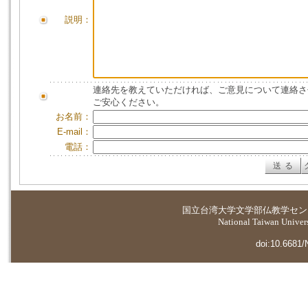
説明：
連絡先を教えていただければ、ご意見について連絡さ
ご安心ください。
お名前：
E-mail：
電話：
国立台湾大学
文学部仏教学セン
National Taiwan Universi
doi:10.6681