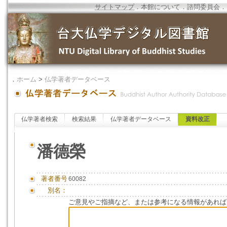
サイトマップ
．
本館について
．
諮問委員会
．
．
ホーム
>
仏学著者データベース
仏学著者検索
検索結果
仏学著者データベース
資料改正
潘德榮
著者番号
60082
別名：
ご意見やご指摘など、または参考になる情報があれば