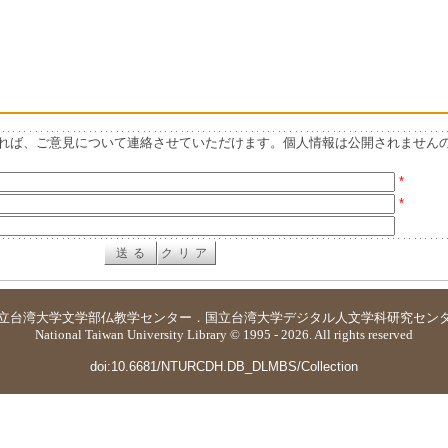
れば、ご意見について連絡させていただけます。個人情報は公開されません
*
*
立台湾大学
文学部仏教学センター
．
国立台湾大学デジタル人文学科研究セン
National Taiwan University Library © 1995 - 2026. All rights reserved
doi:10.6681/NTURCDH.DB_DLMBS/Collection