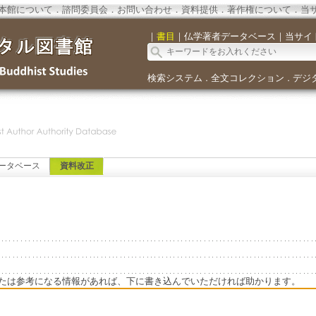
本館について
．
諮問委員会
．
お問い合わせ
．
資料提供
．
著作権について
．
当
｜
書目
｜
仏学著者データベース
｜
当サイ
検索システム
全文コレクション
デジ
．
．
ータベース
資料改正
たは参考になる情報があれば、下に書き込んでいただければ助かります。