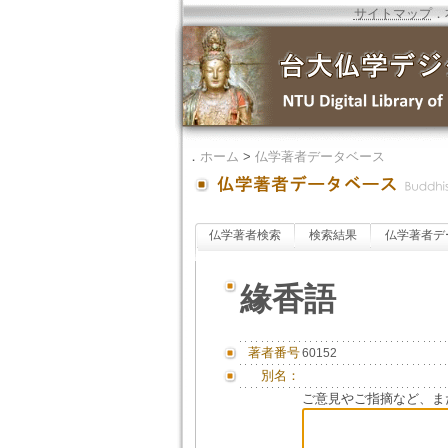
サイトマップ
．
．
ホーム
>
仏学著者データベース
仏学著者検索
検索結果
仏学著者デ
緣香語
著者番号
60152
別名：
ご意見やご指摘など、ま