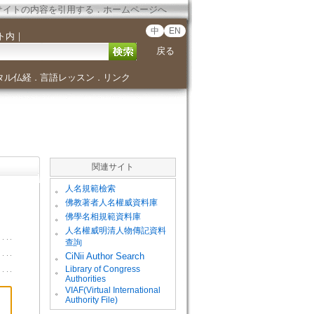
サイトの内容を引用する
．
ホームページへ
中
EN
ト内
｜
戻る
タル仏経
言語レッスン
リンク
．
．
関連サイト
。
人名規範檢索
。
佛教著者人名權威資料庫
。
佛學名相規範資料庫
。
人名權威明清人物傳記資料
查詢
。
CiNii Author Search
Library of Congress
。
Authorities
VIAF(Virtual International
。
Authority File)