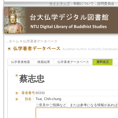
サイトマップ
．
本館について
．
諮問委員会
．
．
ホーム
>
仏学著者データベース
仏学著者検索
検索結果
仏学著者データベース
資料改正
蔡志忠
著者番号
60330
別名：
Tsai, Chih-chung
ご意見やご指摘など、または参考になる情報があれば