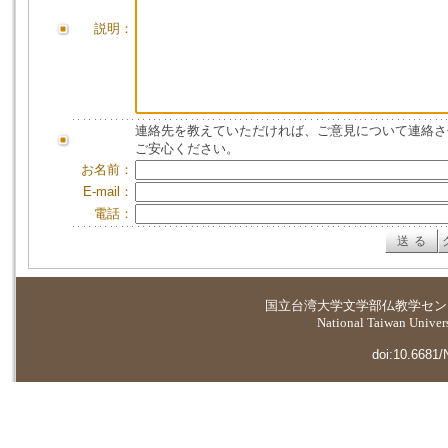
説明：
連絡先を教えていただければ、ご意見について連絡さ
ご安心ください。
お名前：
E-mail：
電話：
国立台湾大学
文学部仏教学セン
National Taiwan Universi
doi:10.6681