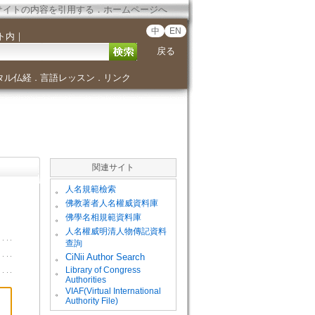
サイトの内容を引用する
．
ホームページへ
中
EN
ト内
｜
戻る
タル仏経
言語レッスン
リンク
．
．
関連サイト
。
人名規範檢索
。
佛教著者人名權威資料庫
。
佛學名相規範資料庫
。
人名權威明清人物傳記資料
查詢
。
CiNii Author Search
Library of Congress
。
Authorities
VIAF(Virtual International
。
Authority File)