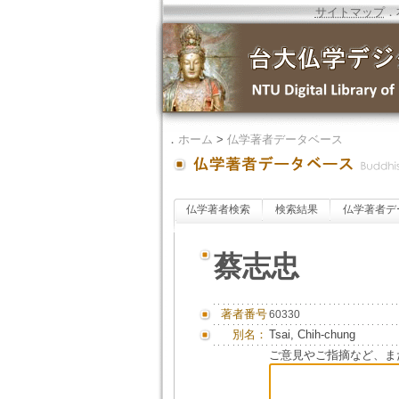
サイトマップ
．
．
ホーム
>
仏学著者データベース
仏学著者検索
検索結果
仏学著者デ
蔡志忠
著者番号
60330
別名：
Tsai, Chih-chung
ご意見やご指摘など、ま