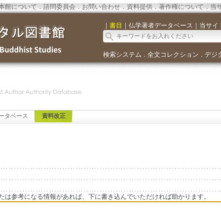
本館について
．
諮問委員会
．
お問い合わせ
．
資料提供
．
著作権について
．
当
｜
書目
｜
仏学著者データベース
｜
当サイ
検索システム
全文コレクション
デジ
．
．
ータベース
資料改正
たは参考になる情報があれば、下に書き込んでいただければ助かります。