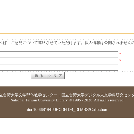
れば、ご意見について連絡させていただけます。個人情報は公開されません
*
*
立台湾大学
文学部仏教学センター
．
国立台湾大学デジタル人文学科研究セン
National Taiwan University Library © 1995 - 2026. All rights reserved
doi:10.6681/NTURCDH.DB_DLMBS/Collection