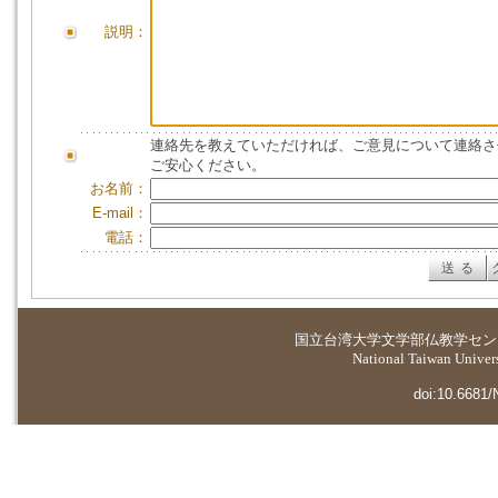
説明：
連絡先を教えていただければ、ご意見について連絡さ
ご安心ください。
お名前：
E-mail：
電話：
国立台湾大学
文学部仏教学セン
National Taiwan Universi
doi:10.6681