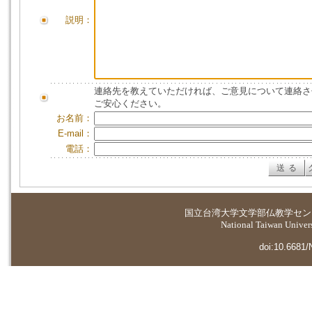
説明：
連絡先を教えていただければ、ご意見について連絡さ
ご安心ください。
お名前：
E-mail：
電話：
国立台湾大学
文学部仏教学セン
National Taiwan Universi
doi:10.6681