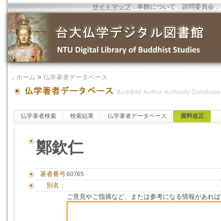
サイトマップ
．
本館について
．
諮問委員会
．
．
ホーム
>
仏学著者データベース
仏学著者検索
検索結果
仏学著者データベース
資料改正
鄭欽仁
著者番号
60765
別名：
ご意見やご指摘など、または参考になる情報があれば