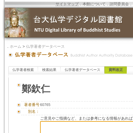
サイトマップ
．
本館について
．
諮問委員会
．
．
ホーム
>
仏学著者データベース
仏学著者検索
検索結果
仏学著者データベース
資料改正
鄭欽仁
著者番号
60765
別名：
ご意見やご指摘など、または参考になる情報があれば