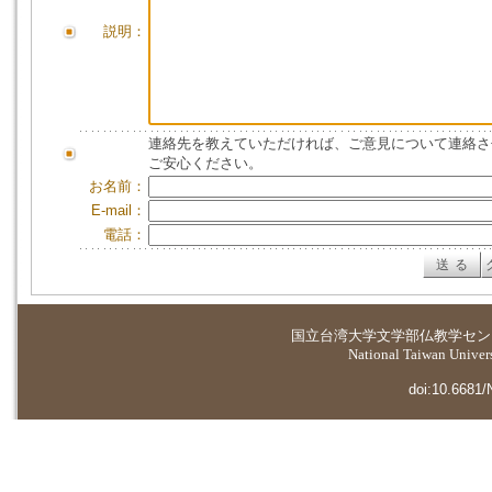
説明：
連絡先を教えていただければ、ご意見について連絡さ
ご安心ください。
お名前：
E-mail：
電話：
国立台湾大学
文学部仏教学セン
National Taiwan Universi
doi:10.6681