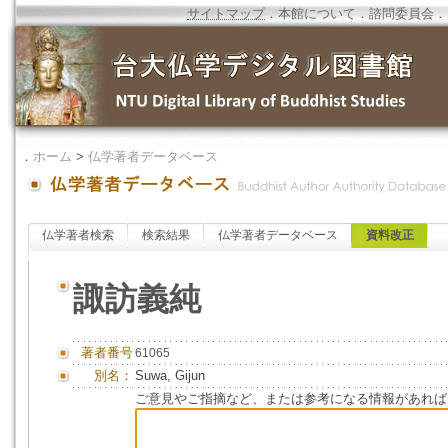
サイトマップ
．
本館について
．
諮問委員会
．
．
ホーム
>
仏学著者データベース
仏学著者検索
検索結果
仏学著者データベース
資料改正
諏訪義純
著者番号
61065
別名：
Suwa, Gijun
ご意見やご指摘など、または参考になる情報があれば