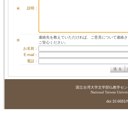
説明：
連絡先を教えていただければ、ご意見について連絡さ
ご安心ください。
お名前：
E-mail：
電話：
国立台湾大学
文学部仏教学セン
National Taiwan Universi
doi:10.6681