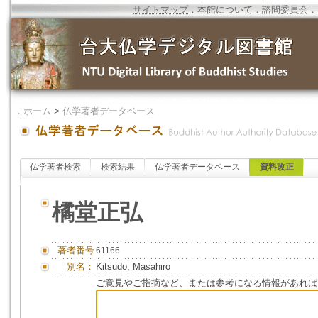
サイトマップ
．
本館について
．
諮問委員会
．
．
ホーム
>
仏学著者データベース
仏学著者検索
検索結果
仏学著者データベース
資料改正
橘堂正弘
著者番号
61166
別名：
Kitsudo, Masahiro
ご意見やご指摘など、または参考になる情報があれば