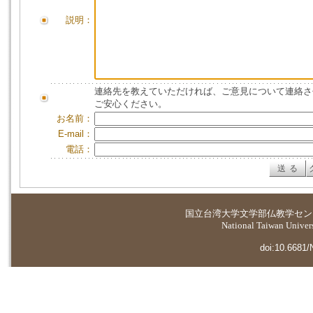
説明：
連絡先を教えていただければ、ご意見について連絡さ
ご安心ください。
お名前：
E-mail：
電話：
国立台湾大学
文学部仏教学セン
National Taiwan Universi
doi:10.6681