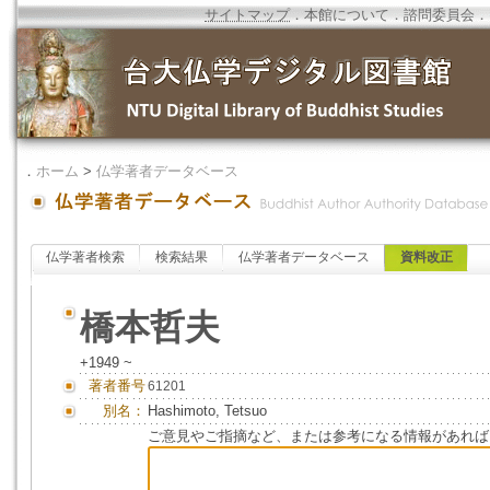
サイトマップ
．
本館について
．
諮問委員会
．
．
ホーム
>
仏学著者データベース
仏学著者検索
検索結果
仏学著者データベース
資料改正
橋本哲夫
+1949 ~
著者番号
61201
別名：
Hashimoto, Tetsuo
ご意見やご指摘など、または参考になる情報があれば