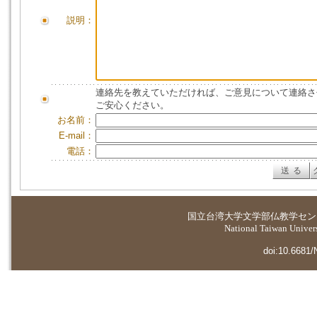
説明：
連絡先を教えていただければ、ご意見について連絡さ
ご安心ください。
お名前：
E-mail：
電話：
国立台湾大学
文学部仏教学セン
National Taiwan Universi
doi:10.6681