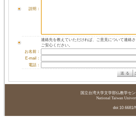
説明：
連絡先を教えていただければ、ご意見について連絡さ
ご安心ください。
お名前：
E-mail：
電話：
国立台湾大学
文学部仏教学セン
National Taiwan Universi
doi:10.6681