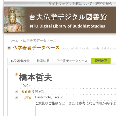
サイトマップ
．
本館について
．
諮問委員会
．
．
ホーム
>
仏学著者データベース
仏学著者検索
検索結果
仏学著者データベース
資料改正
橋本哲夫
+1949 ~
著者番号
61201
別名：
Hashimoto, Tetsuo
ご意見やご指摘など、または参考になる情報があれば