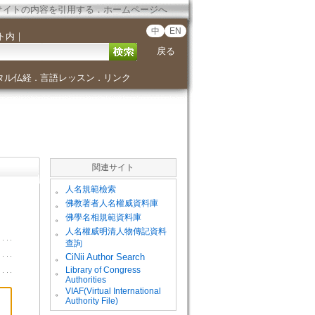
サイトの内容を引用する
．
ホームページへ
中
EN
ト内
｜
戻る
タル仏経
言語レッスン
リンク
．
．
関連サイト
。
人名規範檢索
。
佛教著者人名權威資料庫
。
佛學名相規範資料庫
。
人名權威明清人物傳記資料
查詢
。
CiNii Author Search
Library of Congress
。
Authorities
VIAF(Virtual International
。
Authority File)