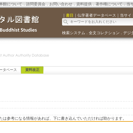
本館について
．
諮問委員会
．
お問い合わせ
．
資料提供
．
著作権について
．
当
｜
書目
｜
仏学著者データベース
｜
当サイ
検索システム
全文コレクション
デジ
．
．
ータベース
資料改正
たは参考になる情報があれば、下に書き込んでいただければ助かります。