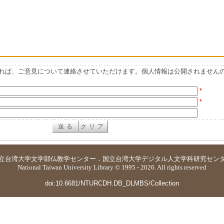
れば、ご意見について連絡させていただけます。個人情報は公開されません
*
*
立台湾大学
文学部仏教学センター
．
国立台湾大学デジタル人文学科研究セン
National Taiwan University Library © 1995 - 2026. All rights reserved
doi:10.6681/NTURCDH.DB_DLMBS/Collection