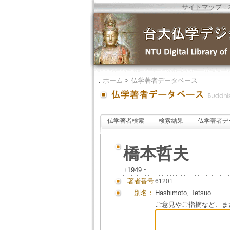
サイトマップ
．
．
ホーム
>
仏学著者データベース
仏学著者検索
検索結果
仏学著者デ
橋本哲夫
+1949 ~
著者番号
61201
別名：
Hashimoto, Tetsuo
ご意見やご指摘など、ま