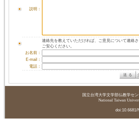
説明：
連絡先を教えていただければ、ご意見について連絡さ
ご安心ください。
お名前：
E-mail：
電話：
国立台湾大学
文学部仏教学セン
National Taiwan Universi
doi:10.6681