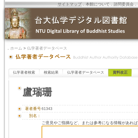
サイトマップ
．
本館について
．
諮問委員会
．
．
ホーム
>
仏学著者データベース
仏学著者検索
検索結果
仏学著者データベース
資料改正
盧瑞珊
著者番号
61343
別名：
ご意見やご指摘など、または参考になる情報があれば