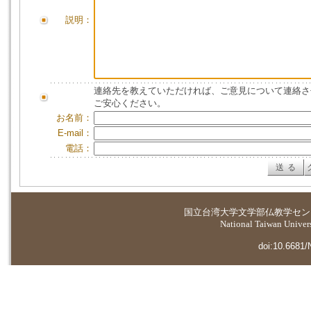
説明：
連絡先を教えていただければ、ご意見について連絡さ
ご安心ください。
お名前：
E-mail：
電話：
国立台湾大学
文学部仏教学セン
National Taiwan Universi
doi:10.6681