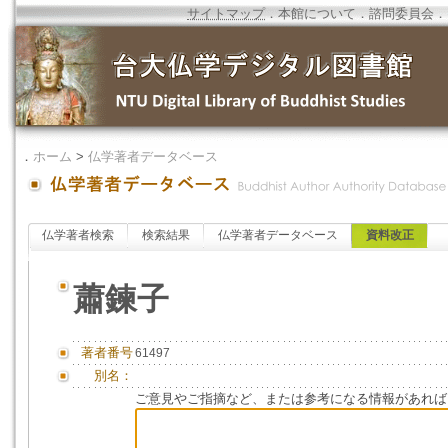
サイトマップ
．
本館について
．
諮問委員会
．
．
ホーム
>
仏学著者データベース
仏学著者検索
検索結果
仏学著者データベース
資料改正
蕭鍊子
著者番号
61497
別名：
ご意見やご指摘など、または参考になる情報があれば