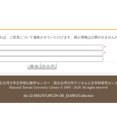
れば、ご意見について連絡させていただけます。個人情報は公開されません
*
*
立台湾大学
文学部仏教学センター
．
国立台湾大学デジタル人文学科研究セン
National Taiwan University Library © 1995 - 2026. All rights reserved
doi:10.6681/NTURCDH.DB_DLMBS/Collection