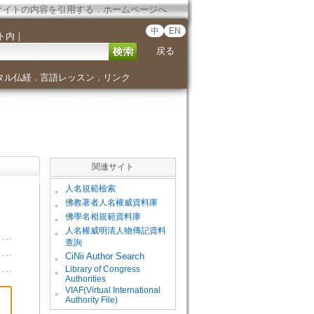
サイトの内容を引用する
．
ホームページへ
中
EN
ト内
｜
戻る
タル仏経
言語レッスン
リンク
．
．
関連サイト
。
人名規範檢索
。
佛教著者人名權威資料庫
。
佛學名相規範資料庫
。
人名權威明清人物傳記資料
查詢
。
CiNii Author Search
Library of Congress
。
Authorities
VIAF(Virtual International
。
Authority File)