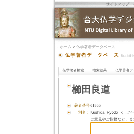
サイトマップ
．
．
ホーム
>
仏学著者データベース
仏学著者検索
検索結果
仏学著者デ
櫛田良道
著者番号
61955
別名：
Kushida, Ryodo=く
ご意見やご指摘など、ま