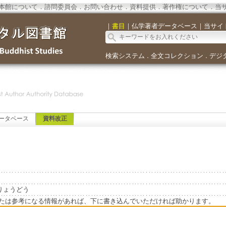
本館について
．
諮問委員会
．
お問い合わせ
．
資料提供
．
著作権について
．
当
｜
書目
｜
仏学著者データベース
｜
当サイ
検索システム
全文コレクション
デジ
．
．
ータベース
資料改正
しだりょうどう
たは参考になる情報があれば、下に書き込んでいただければ助かります。