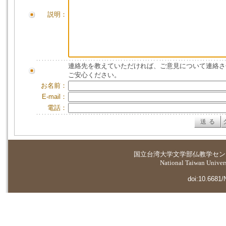
説明：
連絡先を教えていただければ、ご意見について連絡さ
ご安心ください。
お名前：
E-mail：
電話：
国立台湾大学
文学部仏教学セン
National Taiwan Universi
doi:10.6681