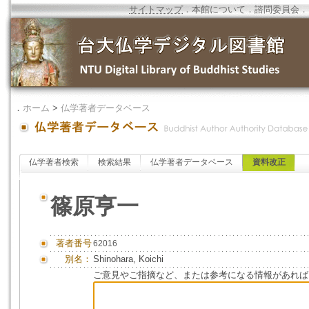
サイトマップ
．
本館について
．
諮問委員会
．
．
ホーム
>
仏学著者データベース
仏学著者検索
検索結果
仏学著者データベース
資料改正
篠原亨一
著者番号
62016
別名：
Shinohara, Koichi
ご意見やご指摘など、または参考になる情報があれば