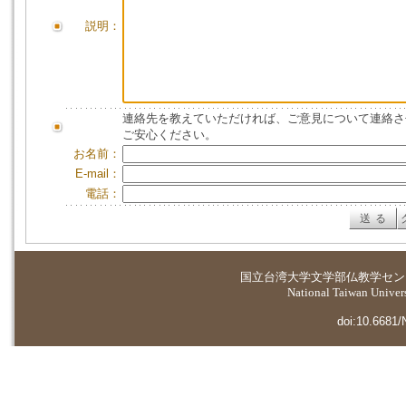
説明：
連絡先を教えていただければ、ご意見について連絡さ
ご安心ください。
お名前：
E-mail：
電話：
国立台湾大学
文学部仏教学セン
National Taiwan Universi
doi:10.6681