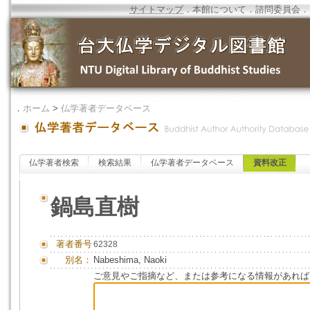
サイトマップ
．
本館について
．
諮問委員会
．
．
ホーム
>
仏学著者データベース
仏学著者検索
検索結果
仏学著者データベース
資料改正
鍋島直樹
著者番号
62328
別名：
Nabeshima, Naoki
ご意見やご指摘など、または参考になる情報があれば