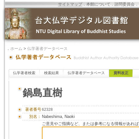
サイトマップ
．
本館について
．
諮問委員会
．
．
ホーム
>
仏学著者データベース
仏学著者検索
検索結果
仏学著者データベース
資料改正
鍋島直樹
著者番号
62328
別名：
Nabeshima, Naoki
ご意見やご指摘など、または参考になる情報があれば