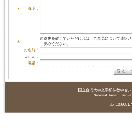
説明：
連絡先を教えていただければ、ご意見について連絡さ
ご安心ください。
お名前：
E-mail：
電話：
国立台湾大学
文学部仏教学セン
National Taiwan Universi
doi:10.6681