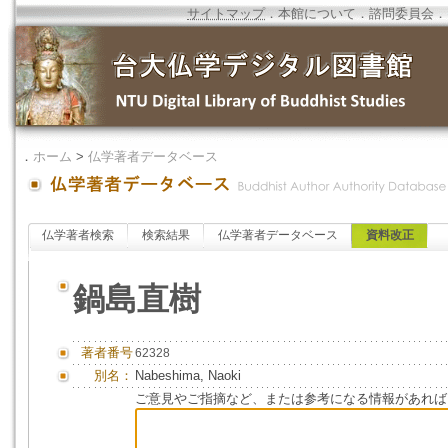
サイトマップ
．
本館について
．
諮問委員会
．
．
ホーム
>
仏学著者データベース
仏学著者検索
検索結果
仏学著者データベース
資料改正
鍋島直樹
著者番号
62328
別名：
Nabeshima, Naoki
ご意見やご指摘など、または参考になる情報があれば