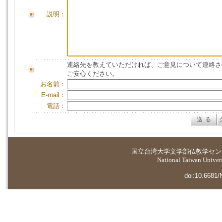
説明：
連絡先を教えていただければ、ご意見について連絡さ
ご安心ください。
お名前：
E-mail：
電話：
国立台湾大学
文学部仏教学セン
National Taiwan Universi
doi:10.6681