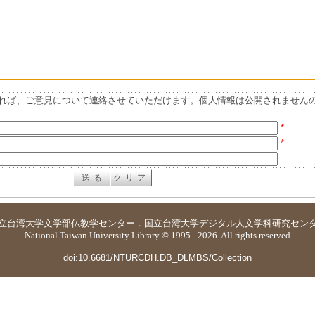
れば、ご意見について連絡させていただけます。個人情報は公開されません
*
*
立台湾大学
文学部仏教学センター
．
国立台湾大学デジタル人文学科研究セン
National Taiwan University Library © 1995 - 2026. All rights reserved
doi:10.6681/NTURCDH.DB_DLMBS/Collection