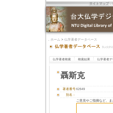
サイトマップ
．
．
ホーム
>
仏学著者データベース
仏学著者検索
検索結果
仏学著者デ
聶斯克
著者番号
62649
別名：
ご意見やご指摘など、ま