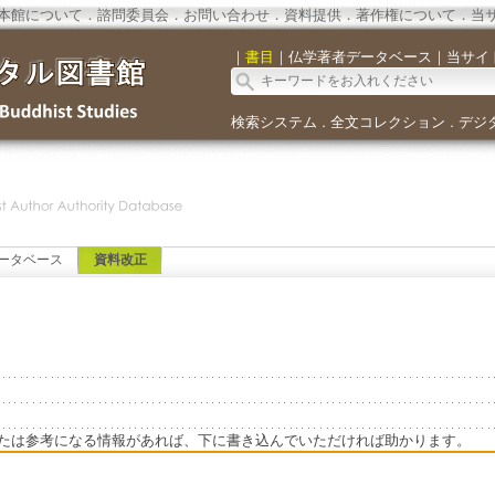
本館について
．
諮問委員会
．
お問い合わせ
．
資料提供
．
著作権について
．
当
｜
書目
｜
仏学著者データベース
｜
当サイ
検索システム
全文コレクション
デジ
．
．
ータベース
資料改正
たは参考になる情報があれば、下に書き込んでいただければ助かります。