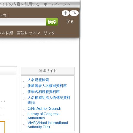
サイトの内容を引用する
．
ホームページへ
中
EN
ト内
｜
戻る
タル仏経
言語レッスン
リンク
．
．
関連サイト
。
人名規範檢索
。
佛教著者人名權威資料庫
。
佛學名相規範資料庫
。
人名權威明清人物傳記資料
查詢
。
CiNii Author Search
Library of Congress
。
Authorities
VIAF(Virtual International
。
Authority File)