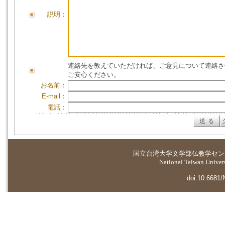
説明：
連絡先を教えていただければ、ご意見について連絡さ
ご安心ください。
お名前：
E-mail：
電話：
国立台湾大学
文学部仏教学セン
National Taiwan Universi
doi:10.6681