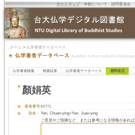
サイトマップ
．
本館について
．
諮問委員会
．
．
ホーム
>
仏学著者データベース
仏学著者検索
検索結果
仏学著者データベース
資料改正
顏娟英
著者番号
62771
別名：
Yen, Chuan-ying=Yen, Juan-ying
ご意見やご指摘など、または参考になる情報があれば