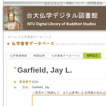
サイトマップ
．
本館について
．
諮問委員会
．
．
ホーム
>
仏学著者データベース
仏学著者検索
検索結果
仏学著者データベース
資料改正
Garfield, Jay L.
著者番号
6284
別名：
Garfield, Jay
ご意見やご指摘など、または参考になる情報があれば