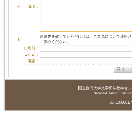
説明：
連絡先を教えていただければ、ご意見について連絡さ
ご安心ください。
お名前：
E-mail：
電話：
国立台湾大学
文学部仏教学セン
National Taiwan Universi
doi:10.6681