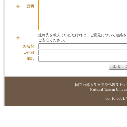
説明：
連絡先を教えていただければ、ご意見について連絡さ
ご安心ください。
お名前：
E-mail：
電話：
国立台湾大学
文学部仏教学セン
National Taiwan Universi
doi:10.6681