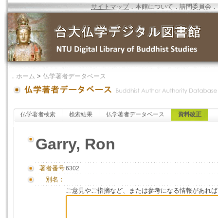
サイトマップ
．
本館について
．
諮問委員会
．
．
ホーム
>
仏学著者データベース
仏学著者検索
検索結果
仏学著者データベース
資料改正
Garry, Ron
著者番号
6302
別名：
ご意見やご指摘など、または参考になる情報があれば