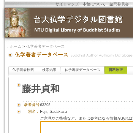
サイトマップ
．
本館について
．
諮問委員会
．
．
ホーム
>
仏学著者データベース
仏学著者検索
検索結果
仏学著者データベース
資料改正
藤井貞和
著者番号
63205
別名：
Fujii, Sadakazu
ご意見やご指摘など、または参考になる情報があれば