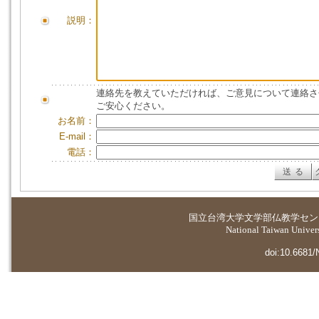
説明：
連絡先を教えていただければ、ご意見について連絡さ
ご安心ください。
お名前：
E-mail：
電話：
国立台湾大学
文学部仏教学セン
National Taiwan Universi
doi:10.6681