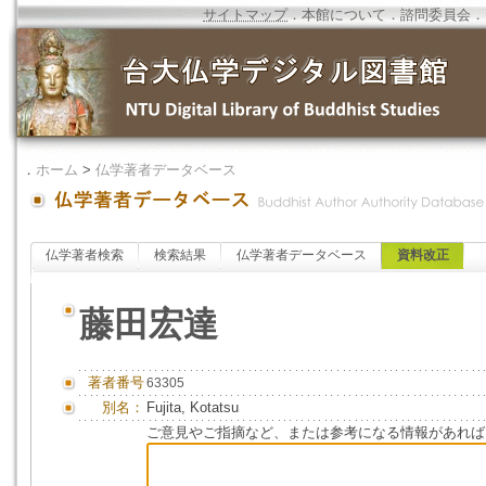
サイトマップ
．
本館について
．
諮問委員会
．
．
ホーム
>
仏学著者データベース
仏学著者検索
検索結果
仏学著者データベース
資料改正
藤田宏達
著者番号
63305
別名：
Fujita, Kotatsu
ご意見やご指摘など、または参考になる情報があれば