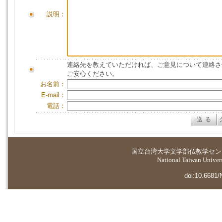
説明：
連絡先を教えていただければ、ご意見について連絡さ
ご安心ください。
お名前：
E-mail：
電話：
国立台湾大学
文学部仏教学セン
National Taiwan Universi
doi:10.6681