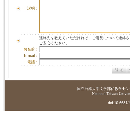
説明：
連絡先を教えていただければ、ご意見について連絡さ
ご安心ください。
お名前：
E-mail：
電話：
国立台湾大学
文学部仏教学セン
National Taiwan Universi
doi:10.6681