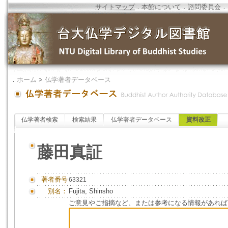
サイトマップ
．
本館について
．
諮問委員会
．
．
ホーム
>
仏学著者データベース
仏学著者検索
検索結果
仏学著者データベース
資料改正
藤田真証
著者番号
63321
別名：
Fujita, Shinsho
ご意見やご指摘など、または参考になる情報があれば