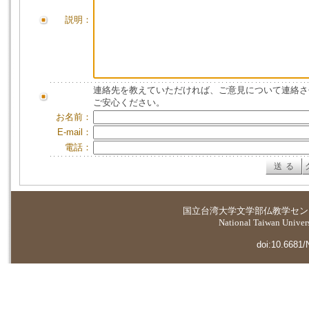
説明：
連絡先を教えていただければ、ご意見について連絡さ
ご安心ください。
お名前：
E-mail：
電話：
国立台湾大学
文学部仏教学セン
National Taiwan Universi
doi:10.6681