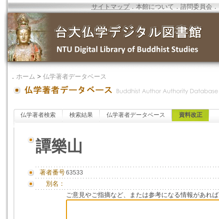
サイトマップ
．
本館について
．
諮問委員会
．
．
ホーム
>
仏学著者データベース
仏学著者検索
検索結果
仏学著者データベース
資料改正
譚樂山
著者番号
63533
別名：
ご意見やご指摘など、または参考になる情報があれば