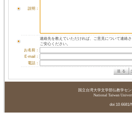
説明：
連絡先を教えていただければ、ご意見について連絡さ
ご安心ください。
お名前：
E-mail：
電話：
国立台湾大学
文学部仏教学セン
National Taiwan Universi
doi:10.6681