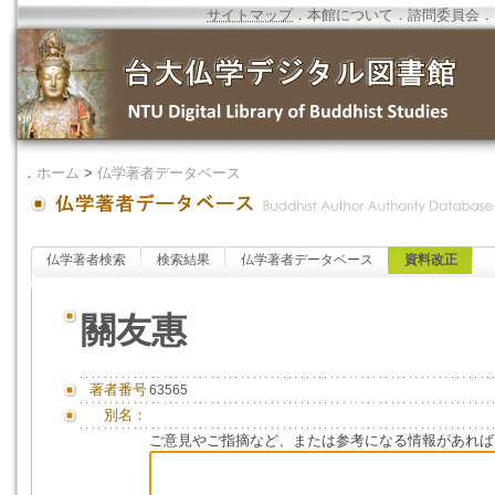
サイトマップ
．
本館について
．
諮問委員会
．
．
ホーム
>
仏学著者データベース
仏学著者検索
検索結果
仏学著者データベース
資料改正
關友惠
著者番号
63565
別名：
ご意見やご指摘など、または参考になる情報があれば