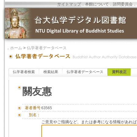
サイトマップ
．
本館について
．
諮問委員会
．
．
ホーム
>
仏学著者データベース
仏学著者検索
検索結果
仏学著者データベース
資料改正
關友惠
著者番号
63565
別名：
ご意見やご指摘など、または参考になる情報があれば