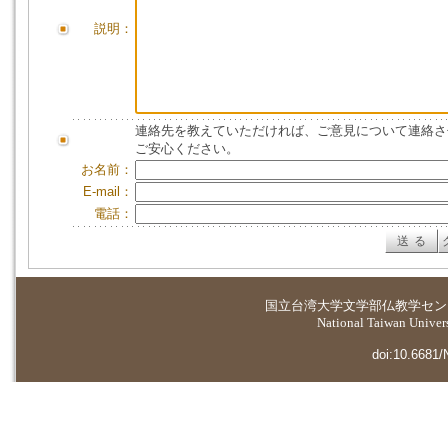
説明：
連絡先を教えていただければ、ご意見について連絡さ
ご安心ください。
お名前：
E-mail：
電話：
国立台湾大学
文学部仏教学セン
National Taiwan Universi
doi:10.6681