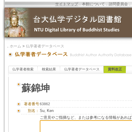
サイトマップ
．
本館について
．
諮問委員会
．
．
ホーム
>
仏学著者データベース
仏学著者検索
検索結果
仏学著者データベース
資料改正
蘇錦坤
著者番号
63862
別名：
Su, Ken
ご意見やご指摘など、または参考になる情報があれば