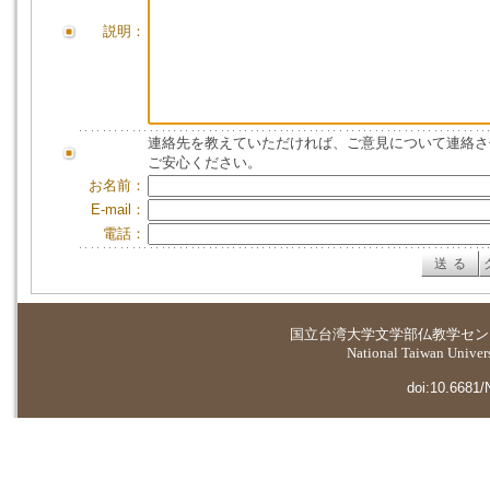
説明：
連絡先を教えていただければ、ご意見について連絡さ
ご安心ください。
お名前：
E-mail：
電話：
国立台湾大学
文学部仏教学セン
National Taiwan Universi
doi:10.6681