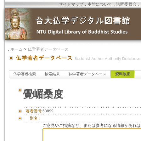
サイトマップ
．
本館について
．
諮問委員会
．
．
ホーム
>
仏学著者データベース
仏学著者検索
検索結果
仏学著者データベース
資料改正
覺嵋桑度
著者番号
63899
別名：
ご意見やご指摘など、または参考になる情報があれば