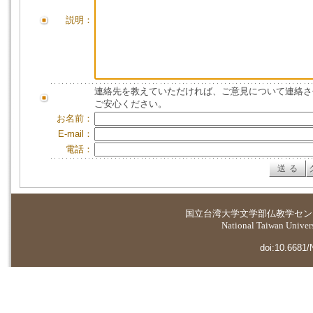
説明：
連絡先を教えていただければ、ご意見について連絡さ
ご安心ください。
お名前：
E-mail：
電話：
国立台湾大学
文学部仏教学セン
National Taiwan Universi
doi:10.6681