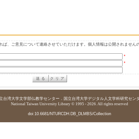
れば、ご意見について連絡させていただけます。個人情報は公開されません
*
*
立台湾大学
文学部仏教学センター
．
国立台湾大学デジタル人文学科研究セン
National Taiwan University Library © 1995 - 2026. All rights reserved
doi:10.6681/NTURCDH.DB_DLMBS/Collection