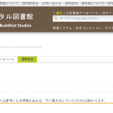
本館について
．
諮問委員会
．
お問い合わせ
．
資料提供
．
著作権について
．
当
｜
書目
｜
仏学著者データベース
｜
当サイ
検索システム
全文コレクション
デジ
．
．
ータベース
資料改正
たは参考になる情報があれば、下に書き込んでいただければ助かります。