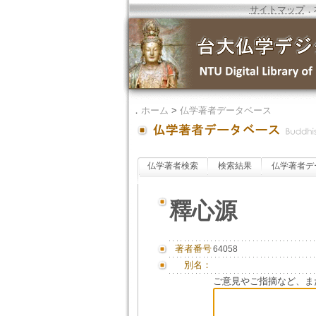
サイトマップ
．
．
ホーム
>
仏学著者データベース
仏学著者検索
検索結果
仏学著者デ
釋心源
著者番号
64058
別名：
ご意見やご指摘など、ま