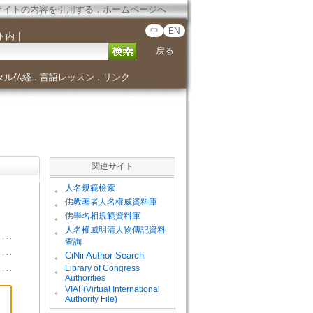
サイトの内容を引用する
．
ホームページへ
中
EN
ト内
｜
戻る
タル仏経
言語レッスン
リンク
．
．
関連サイト
。
人名規範檢索
。
佛教著者人名權威資料庫
。
佛學名相規範資料庫
。
人名權威明清人物傳記資料
查詢
。
CiNii Author Search
Library of Congress
。
Authorities
VIAF(Virtual International
。
Authority File)