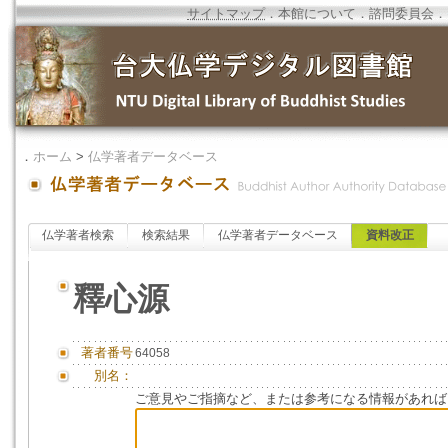
サイトマップ
．
本館について
．
諮問委員会
．
．
ホーム
>
仏学著者データベース
仏学著者検索
検索結果
仏学著者データベース
資料改正
釋心源
著者番号
64058
別名：
ご意見やご指摘など、または参考になる情報があれば