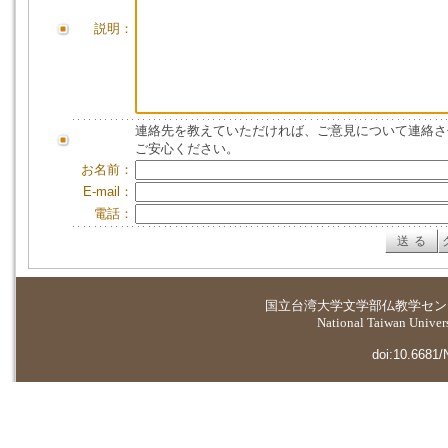
説明：
連絡先を教えていただければ、ご意見について連絡さ
ご安心ください。
お名前：
E-mail：
電話：
国立台湾大学
文学部仏教学セン
National Taiwan Universi
doi:10.6681