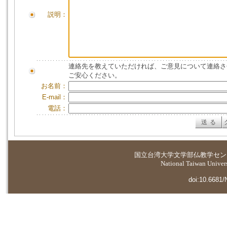
説明：
連絡先を教えていただければ、ご意見について連絡さ
ご安心ください。
お名前：
E-mail：
電話：
国立台湾大学
文学部仏教学セン
National Taiwan Universi
doi:10.6681