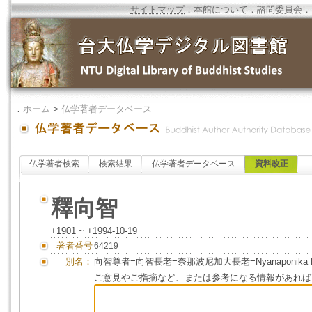
サイトマップ
．
本館について
．
諮問委員会
．
．
ホーム
>
仏学著者データベース
仏学著者検索
検索結果
仏学著者データベース
資料改正
釋向智
+1901 ~ +1994-10-19
著者番号
64219
別名：
向智尊者=向智長老=奈那波尼加大長老=Nyanaponika Maha 
ご意見やご指摘など、または参考になる情報があれば