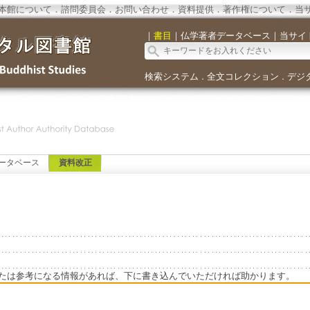
本館について
．
諮問委員会
．
お問い合わせ
．
資料提供
．
著作権について
．
当
｜
書目
｜
仏学著者データベース
｜
当サイ
検索システム
全文コレクション
デジ
．
．
ータベース
資料改正
たは参考になる情報があれば、下に書き込んでいただければ助かります。