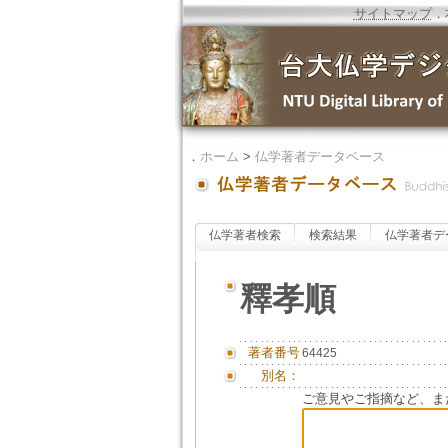
サイトマップ
．
．
ホーム
>
仏学著者データベース
仏学著者検索
検索結果
仏学著者デ
釋孝順
著者番号
64425
別名：
ご意見やご指摘など、ま