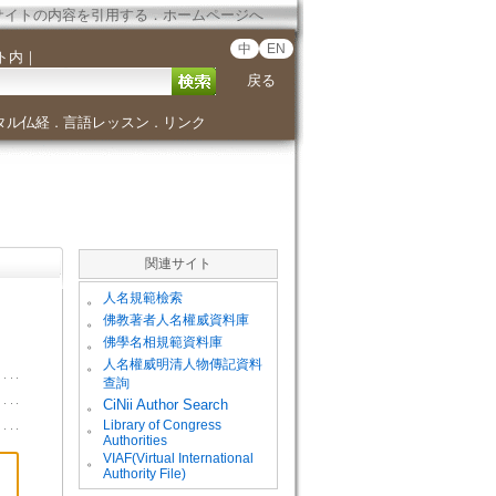
サイトの内容を引用する
．
ホームページへ
中
EN
ト内
｜
戻る
タル仏経
言語レッスン
リンク
．
．
関連サイト
。
人名規範檢索
。
佛教著者人名權威資料庫
。
佛學名相規範資料庫
。
人名權威明清人物傳記資料
查詢
。
CiNii Author Search
Library of Congress
。
Authorities
VIAF(Virtual International
。
Authority File)