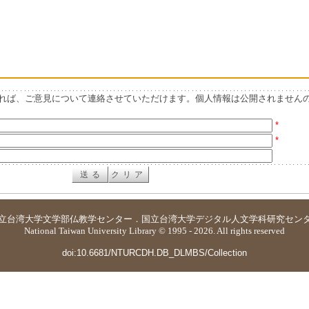
れば、ご意見について連絡させていただけます。個人情報は公開されません
*
*
立台湾大学
文学部仏教学センター
．
国立台湾大学デジタル人文学科研究セン
National Taiwan University Library © 1995 - 2026. All rights reserved
doi:10.6681/NTURCDH.DB_DLMBS/Collection