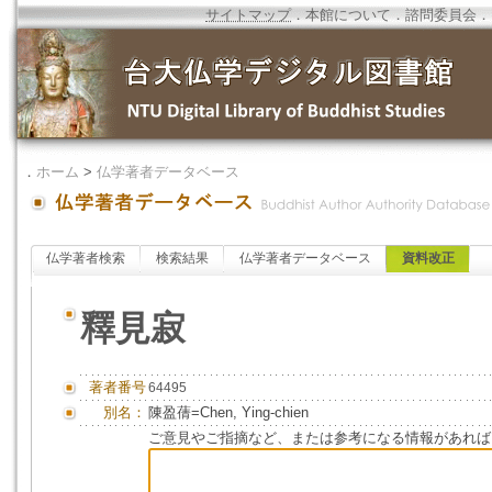
サイトマップ
．
本館について
．
諮問委員会
．
．
ホーム
>
仏学著者データベース
仏学著者検索
検索結果
仏学著者データベース
資料改正
釋見寂
著者番号
64495
別名：
陳盈蒨=Chen, Ying-chien
ご意見やご指摘など、または参考になる情報があれば