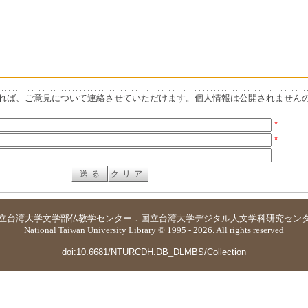
れば、ご意見について連絡させていただけます。個人情報は公開されません
*
*
立台湾大学
文学部仏教学センター
．
国立台湾大学デジタル人文学科研究セン
National Taiwan University Library © 1995 - 2026. All rights reserved
doi:10.6681/NTURCDH.DB_DLMBS/Collection