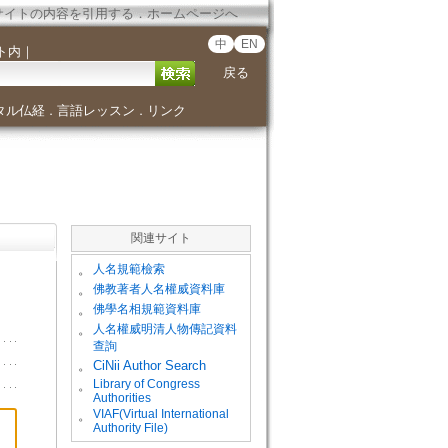
サイトの内容を引用する
．
ホームページへ
中
EN
ト内
｜
戻る
タル仏経
言語レッスン
リンク
．
．
関連サイト
。
人名規範檢索
。
佛教著者人名權威資料庫
。
佛學名相規範資料庫
。
人名權威明清人物傳記資料
查詢
。
CiNii Author Search
Library of Congress
。
Authorities
VIAF(Virtual International
。
Authority File)