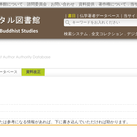
本館について
．
諮問委員会
．
お問い合わせ
．
資料提供
．
著作権について
．
当
｜
書目
｜
仏学著者データベース
｜
当サイ
検索システム
全文コレクション
デジ
．
．
ータベース
資料改正
たは参考になる情報があれば、下に書き込んでいただければ助かります。