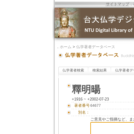
サイトマップ
．
．
ホーム
>
仏学著者データベース
仏学著者検索
検索結果
仏学著者デ
釋明暘
+1916 ~ +2002-07-23
著者番号
64677
別名：
ご意見やご指摘など、ま