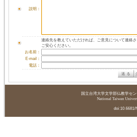
説明：
連絡先を教えていただければ、ご意見について連絡さ
ご安心ください。
お名前：
E-mail：
電話：
国立台湾大学
文学部仏教学セン
National Taiwan Universi
doi:10.6681