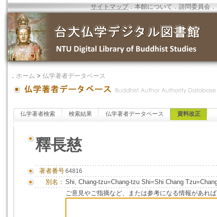
サイトマップ
．
本館について
．
諮問委員会
．
．
ホーム
>
仏学著者データベース
仏学著者検索
検索結果
仏学著者データベース
資料改正
釋長慈
著者番号
64816
別名：
Shi, Chang-tzu=Chang-tzu Shi=Shi Chang Tzu=Chang
ご意見やご指摘など、または参考になる情報があれば