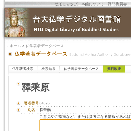
サイトマップ
．
本館について
．
諮問委員会
．
．
ホーム
>
仏学著者データベース
仏学著者検索
検索結果
仏学著者データベース
資料改正
釋乘原
著者番号
64896
別名：
釋葦舫
ご意見やご指摘など、または参考になる情報があれば