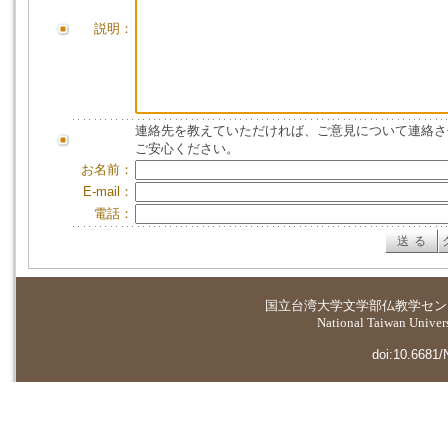
説明：
連絡先を教えていただければ、ご意見について連絡さ
ご安心ください。
お名前：
E-mail：
電話：
国立台湾大学
文学部仏教学セン
National Taiwan Universi
doi:10.6681