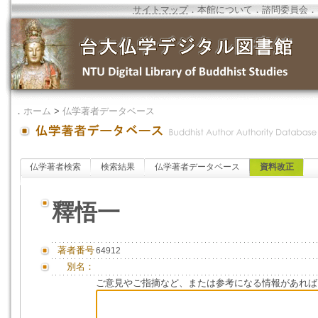
サイトマップ
．
本館について
．
諮問委員会
．
．
ホーム
>
仏学著者データベース
仏学著者検索
検索結果
仏学著者データベース
資料改正
釋悟一
著者番号
64912
別名：
ご意見やご指摘など、または参考になる情報があれば