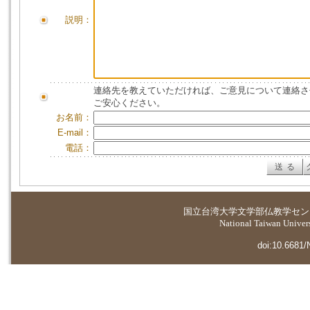
説明：
連絡先を教えていただければ、ご意見について連絡さ
ご安心ください。
お名前：
E-mail：
電話：
国立台湾大学
文学部仏教学セン
National Taiwan Universi
doi:10.6681