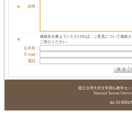
説明：
連絡先を教えていただければ、ご意見について連絡さ
ご安心ください。
お名前：
E-mail：
電話：
国立台湾大学
文学部仏教学セン
National Taiwan Universi
doi:10.6681