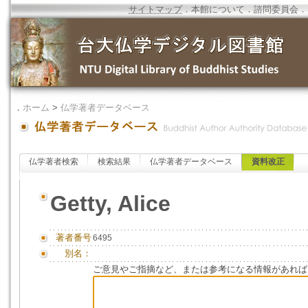
サイトマップ
．
本館について
．
諮問委員会
．
．
ホーム
>
仏学著者データベース
仏学著者検索
検索結果
仏学著者データベース
資料改正
Getty, Alice
著者番号
6495
別名：
ご意見やご指摘など、または参考になる情報があれば