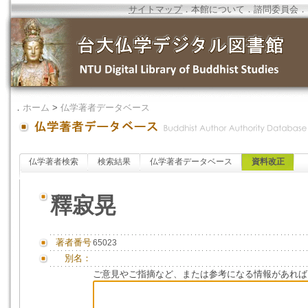
サイトマップ
．
本館について
．
諮問委員会
．
．
ホーム
>
仏学著者データベース
仏学著者検索
検索結果
仏学著者データベース
資料改正
釋寂晃
著者番号
65023
別名：
ご意見やご指摘など、または参考になる情報があれば