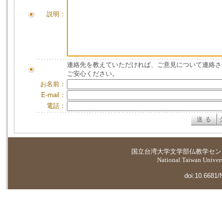
説明：
連絡先を教えていただければ、ご意見について連絡さ
ご安心ください。
お名前：
E-mail：
電話：
国立台湾大学
文学部仏教学セン
National Taiwan Universi
doi:10.6681