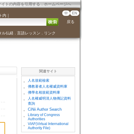
サイトの内容を引用する
．
ホームページへ
中
EN
ト内
｜
戻る
タル仏経
言語レッスン
リンク
．
．
関連サイト
。
人名規範檢索
。
佛教著者人名權威資料庫
。
佛學名相規範資料庫
。
人名權威明清人物傳記資料
查詢
。
CiNii Author Search
Library of Congress
。
Authorities
VIAF(Virtual International
。
Authority File)