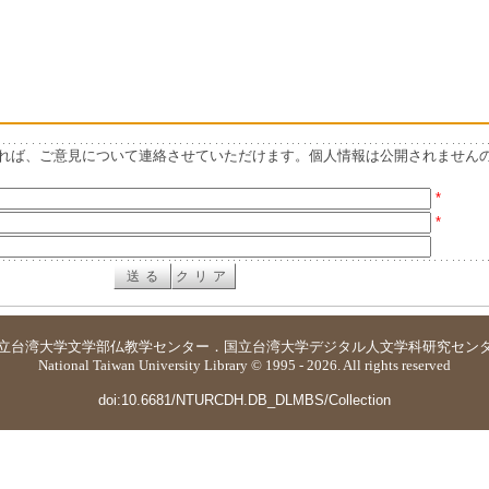
れば、ご意見について連絡させていただけます。個人情報は公開されません
*
*
立台湾大学
文学部仏教学センター
．
国立台湾大学デジタル人文学科研究セン
National Taiwan University Library © 1995 - 2026. All rights reserved
doi:10.6681/NTURCDH.DB_DLMBS/Collection