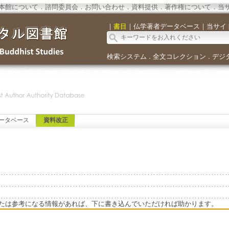
本館について
．
諮問委員会
．
お問い合わせ
．
資料提供
．
著作権について
．
当
｜
書目
｜
仏学著者データベース
｜
当サイ
検索システム
全文コレクション
デジ
．
．
ータベース
資料改正
たは参考になる情報があれば、下に書き込んでいただければ助かります。