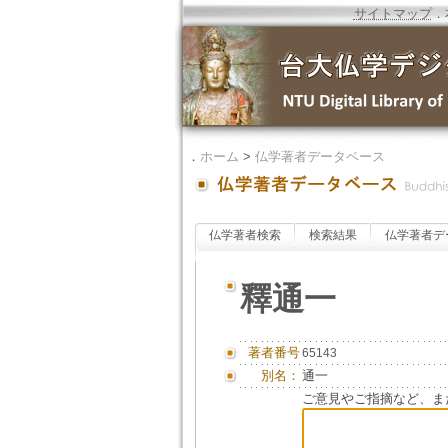
サイトマップ
．
．
ホーム
>
仏学著者データベース
仏学著者検索
検索結果
仏学著者デ
釋通一
著者番号
65143
別名：
通一
ご意見やご指摘など、ま