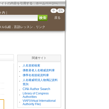
サイトの内容を引用する
．
ホームページへ
中
EN
ト内
｜
戻る
タル仏経
言語レッスン
リンク
．
．
関連サイト
。
人名規範檢索
。
佛教著者人名權威資料庫
。
佛學名相規範資料庫
。
人名權威明清人物傳記資料
查詢
。
CiNii Author Search
Library of Congress
。
Authorities
VIAF(Virtual International
。
Authority File)