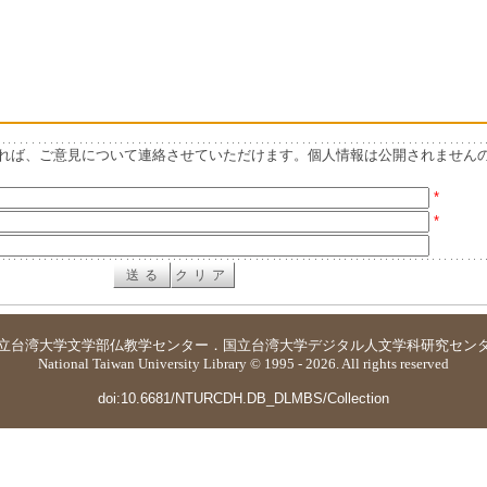
れば、ご意見について連絡させていただけます。個人情報は公開されません
*
*
立台湾大学
文学部仏教学センター
．
国立台湾大学デジタル人文学科研究セン
National Taiwan University Library © 1995 - 2026. All rights reserved
doi:10.6681/NTURCDH.DB_DLMBS/Collection