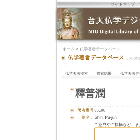
サイトマップ
．
．
ホーム
>
仏学著者データベース
仏学著者検索
検索結果
仏学著者デ
釋普潤
著者番号
65190
別名：
Shih, Pu-jun
ご意見やご指摘など、ま