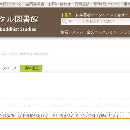
本館について
．
諮問委員会
．
お問い合わせ
．
資料提供
．
著作権について
．
当
｜
書目
｜
仏学著者データベース
｜
当サイ
検索システム
全文コレクション
デジ
．
．
ータベース
資料改正
たは参考になる情報があれば、下に書き込んでいただければ助かります。