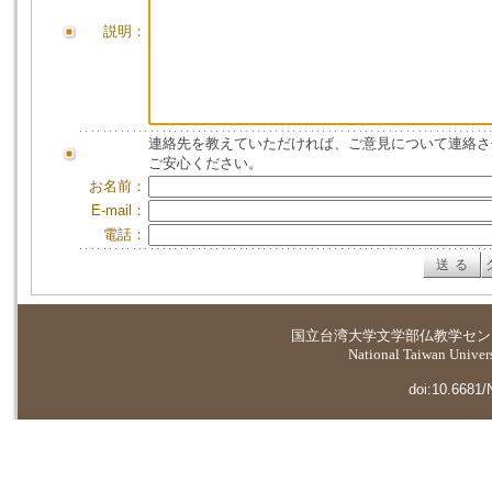
説明：
連絡先を教えていただければ、ご意見について連絡さ
ご安心ください。
お名前：
E-mail：
電話：
国立台湾大学
文学部仏教学セン
National Taiwan Universi
doi:10.6681