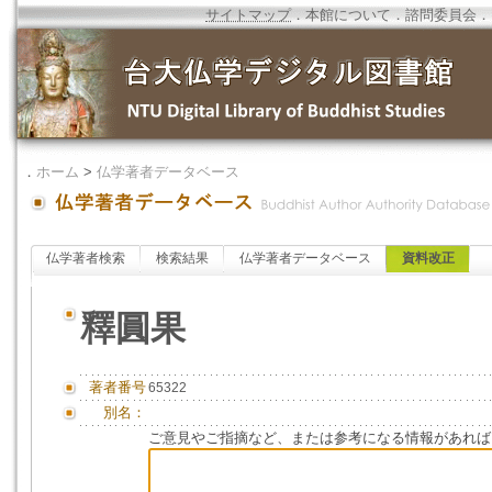
サイトマップ
．
本館について
．
諮問委員会
．
．
ホーム
>
仏学著者データベース
仏学著者検索
検索結果
仏学著者データベース
資料改正
釋圓果
著者番号
65322
別名：
ご意見やご指摘など、または参考になる情報があれば