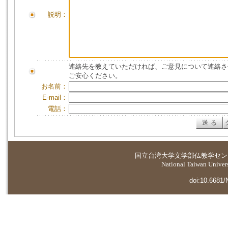
説明：
連絡先を教えていただければ、ご意見について連絡さ
ご安心ください。
お名前：
E-mail：
電話：
国立台湾大学
文学部仏教学セン
National Taiwan Universi
doi:10.6681