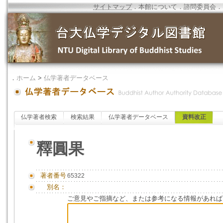
サイトマップ
．
本館について
．
諮問委員会
．
．
ホーム
>
仏学著者データベース
仏学著者検索
検索結果
仏学著者データベース
資料改正
釋圓果
著者番号
65322
別名：
ご意見やご指摘など、または参考になる情報があれば