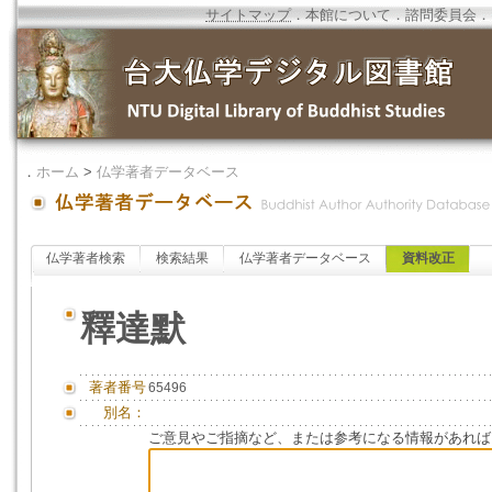
サイトマップ
．
本館について
．
諮問委員会
．
．
ホーム
>
仏学著者データベース
仏学著者検索
検索結果
仏学著者データベース
資料改正
釋達默
著者番号
65496
別名：
ご意見やご指摘など、または参考になる情報があれば