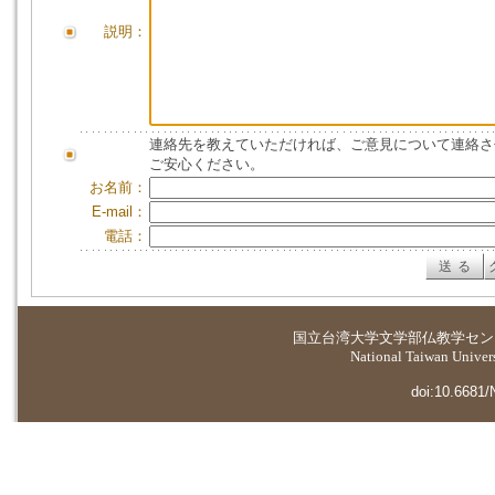
説明：
連絡先を教えていただければ、ご意見について連絡さ
ご安心ください。
お名前：
E-mail：
電話：
国立台湾大学
文学部仏教学セン
National Taiwan Universi
doi:10.6681