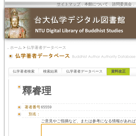
サイトマップ
．
本館について
．
諮問委員会
．
．
ホーム
>
仏学著者データベース
仏学著者検索
検索結果
仏学著者データベース
資料改正
釋睿理
著者番号
65559
別名：
ご意見やご指摘など、または参考になる情報があれば