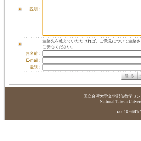
説明：
連絡先を教えていただければ、ご意見について連絡さ
ご安心ください。
お名前：
E-mail：
電話：
国立台湾大学
文学部仏教学セン
National Taiwan Universi
doi:10.6681