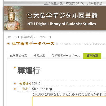
サイトマップ
．
本館について
．
諮問委員会
．
．
ホーム
>
仏学著者データベース
仏学著者検索
検索結果
仏学著者データベース
資料改正
釋耀行
著者番号
65846
別名：
Shih, Yao-xing
ご意見やご指摘など、または参考になる情報があれば