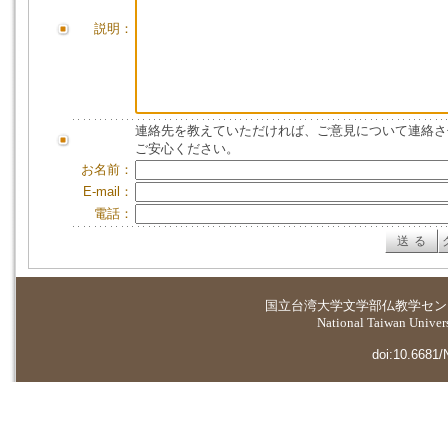
説明：
連絡先を教えていただければ、ご意見について連絡さ
ご安心ください。
お名前：
E-mail：
電話：
国立台湾大学
文学部仏教学セン
National Taiwan Universi
doi:10.6681